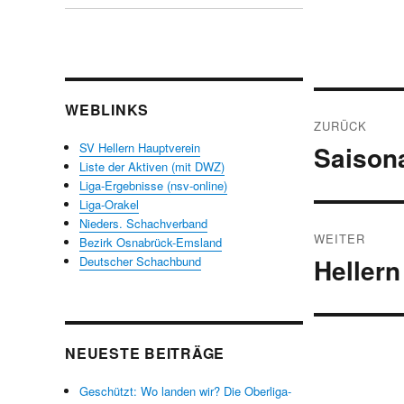
Beitrags
WEBLINKS
ZURÜCK
SV Hellern Hauptverein
Saisona
Vorheriger
Liste der Aktiven (mit DWZ)
Beitrag:
Liga-Ergebnisse (nsv-online)
Liga-Orakel
Nieders. Schachverband
WEITER
Bezirk Osnabrück-Emsland
Hellern
Deutscher Schachbund
Nächster
Beitrag:
NEUESTE BEITRÄGE
Geschützt: Wo landen wir? Die Oberliga-