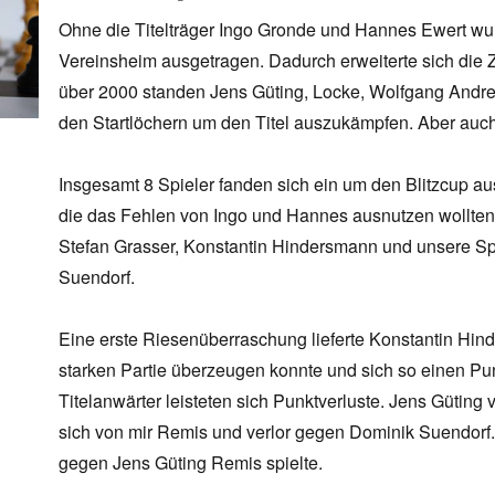
Ohne die Titelträger Ingo Gronde und Hannes Ewert wur
Vereinsheim ausgetragen. Dadurch erweiterte sich die Za
über 2000 standen Jens Güting, Locke, Wolfgang Andre 
den Startlöchern um den Titel auszukämpfen. Aber auch 
Insgesamt 8 Spieler fanden sich ein um den Blitzcup a
die das Fehlen von Ingo und Hannes ausnutzen wollten
Stefan Grasser, Konstantin Hindersmann und unsere Sp
Suendorf.
Eine erste Riesenüberraschung lieferte Konstantin Hin
starken Partie überzeugen konnte und sich so einen Pu
Titelanwärter leisteten sich Punktverluste. Jens Güting 
sich von mir Remis und verlor gegen Dominik Suendor
gegen Jens Güting Remis spielte.