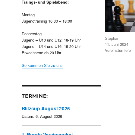
Traings- und Spielabend:
Montag
Jugendtraining 16:30 – 18:00
Donnerstag
Autor
Stephan
Jugend – U10 und U12: 18-19 Uhr
Veröffentlicht
11. Juni 2024
Jugend – U14 und U16: 19-20 Uhr
am
Kategorien
Vereinsturniere
Erwachsene ab 20 Uhr
So kommen Sie zu uns
TERMINE:
Blitzcup August 2026
Datum:
6. August 2026
1. Runde Vereinspokal