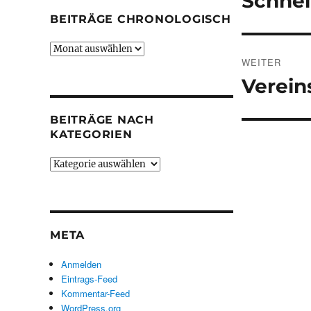
Schnel
BEITRÄGE CHRONOLOGISCH
Beiträge
chronologisch
WEITER
Verein
Nächster
Beitrag:
BEITRÄGE NACH
KATEGORIEN
Beiträge
nach
Kategorien
META
Anmelden
Eintrags-Feed
Kommentar-Feed
WordPress.org