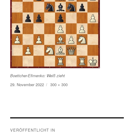
Boettcher-Efimenko: Weiß zieht
Veröffentlicht
Volle
29. November 2022
300 × 300
am
Größe
Beitragsnavigation
VERÖFFENTLICHT IN