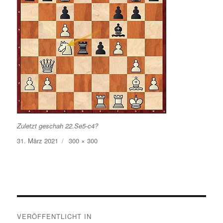
Zuletzt geschah 22.Se5-c4?
Veröffentlicht
Volle
31. März 2021
300 × 300
am
Größe
Beitragsnavigation
VERÖFFENTLICHT IN