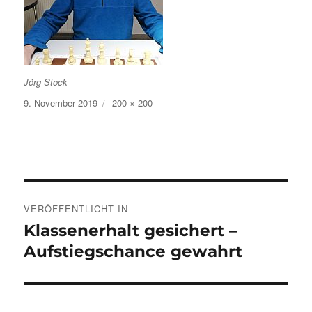
Jörg Stock
Veröffentlicht
Volle
9. November 2019
200 × 200
am
Größe
Beitragsnavigation
VERÖFFENTLICHT IN
Klassenerhalt gesichert –
Aufstiegschance gewahrt