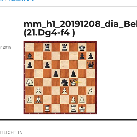
mm_h1_20191208_dia_Belo
(21.Dg4-f4 )
r 2019
gsnavigation
TLICHT IN