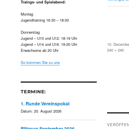
Traings- und Spielabend:
Montag
Jugendtraining 16:30 – 18:00
Donnerstag
Jugend – U10 und U12: 18-19 Uhr
Veröffentlicht
Jugend – U14 und U16: 19-20 Uhr
10. Dezembe
am
Volle
240 × 240
Erwachsene ab 20 Uhr
Größe
So kommen Sie zu uns
TERMINE:
1. Runde Vereinspokal
Datum:
20. August 2026
Beitra
VERÖFFEN
Blitzcup September 2026