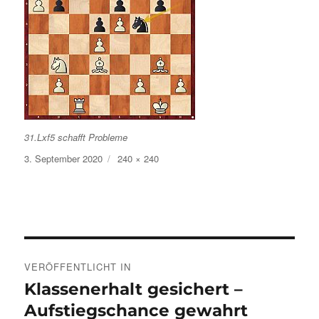
31.Lxf5 schafft Probleme
Veröffentlicht
Volle
3. September 2020
240 × 240
am
Größe
Beitragsnavigation
VERÖFFENTLICHT IN
Klassenerhalt gesichert –
Aufstiegschance gewahrt