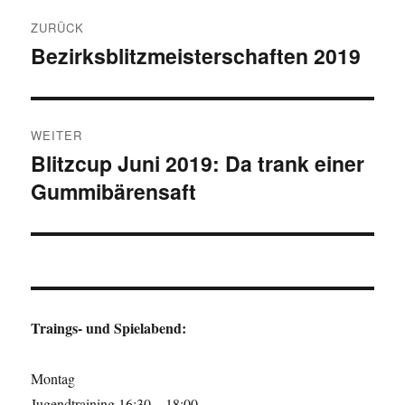
Beitragsnavigation
ZURÜCK
Bezirksblitzmeisterschaften 2019
Vorheriger
Beitrag:
WEITER
Blitzcup Juni 2019: Da trank einer
Nächster
Gummibärensaft
Beitrag:
Traings- und Spielabend:
Montag
Jugendtraining 16:30 – 18:00