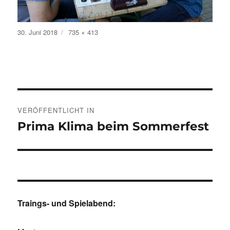
Veröffentlicht
Volle
30. Juni 2018
735 × 413
am
Größe
Beitragsnavigation
VERÖFFENTLICHT IN
Prima Klima beim Sommerfest
Traings- und Spielabend: