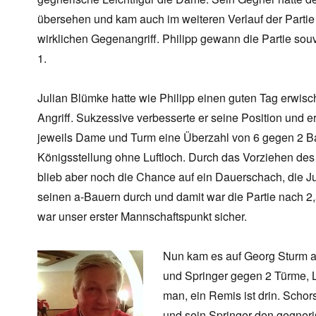
übersehen und kam auch im weiteren Verlauf der Partie
wirklichen Gegenangriff. Philipp gewann die Partie souv
1.
Julian Blümke hatte wie Philipp einen guten Tag erwisch
Angriff. Sukzessive verbesserte er seine Position und er
jeweils Dame und Turm eine Überzahl von 6 gegen 2 Ba
Königsstellung ohne Luftloch. Durch das Vorziehen de
blieb aber noch die Chance auf ein Dauerschach, die Ju
seinen a-Bauern durch und damit war die Partie nach 2
war unser erster Mannschaftspunkt sicher.
Nun kam es auf Georg Sturm an
und Springer gegen 2 Türme, 
man, ein Remis ist drin. Schors
und sein Springer den gegneri