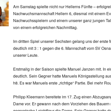
Am Samstag spielte nicht nur Hellerns Fünfte – erfolgr
Nachwuchsmannschaft Hellern 6, diesmal mit einem Eve
Nachwuchsspielern und einem unserer ganz jungen Tale
von einem erfolgreichen Nachmittag.
Im dritten Spiel unserer Sechsten gelang uns der erst
deutlich mit 3 : 1 gegen die 6. Mannschaft vom SV Os
unserer Leute.
Erstmalig in der Saison spielte Manuel Janzen mit. In ei
deutlich. Sein Gegner hatte Manuels Königsstellung au
h8. Es war Manuels erste „richtige“ Partie. Bei mehr Rou
Philipp Kleemann bereitete im 17. Zug einen Abzugsangr
Dame vor. Er gewann nach dem Vorziehen des Bauern mi
gegnerische Leichtfigur die Dame. Sein Gegner hatte d