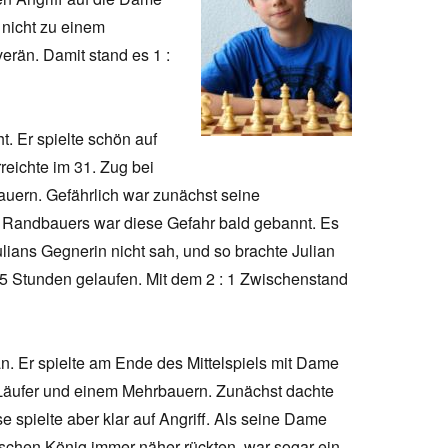
 nicht zu einem
erän. Damit stand es 1 :
t. Er spielte schön auf
reichte im 31. Zug bei
uern. Gefährlich war zunächst seine
s Randbauers war diese Gefahr bald gebannt. Es
lians Gegnerin nicht sah, und so brachte Julian
,5 Stunden gelaufen. Mit dem 2 : 1 Zwischenstand
. Er spielte am Ende des Mittelspiels mit Dame
Läufer und einem Mehrbauern. Zunächst dachte
e spielte aber klar auf Angriff. Als seine Dame
schen König immer näher rückten, war sogar ein