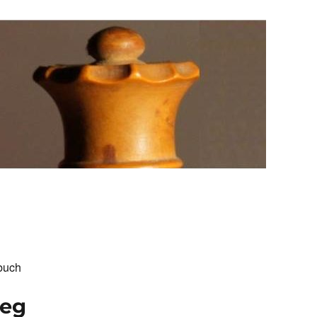
buch
ieg