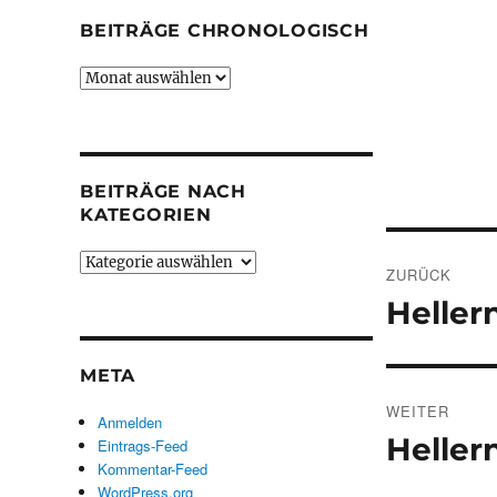
BEITRÄGE CHRONOLOGISCH
Beiträge
chronologisch
BEITRÄGE NACH
KATEGORIEN
Beitrags
Beiträge
ZURÜCK
nach
Heller
Vorheriger
Kategorien
Beitrag:
META
WEITER
Anmelden
Heller
Nächster
Eintrags-Feed
Kommentar-Feed
Beitrag:
WordPress.org