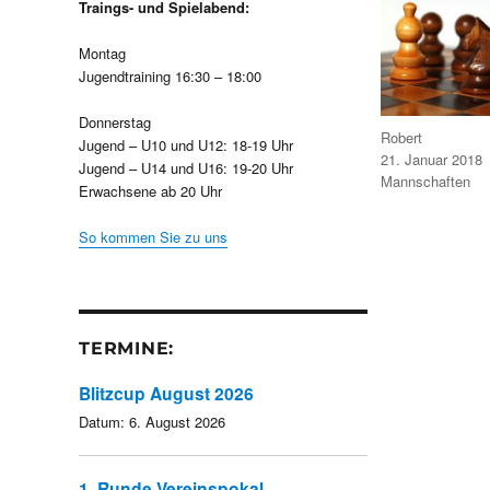
Traings- und Spielabend:
Montag
Jugendtraining 16:30 – 18:00
Donnerstag
Autor
Robert
Jugend – U10 und U12: 18-19 Uhr
Veröffentlicht
21. Januar 2018
Jugend – U14 und U16: 19-20 Uhr
am
Kategorien
Mannschaften
Erwachsene ab 20 Uhr
So kommen Sie zu uns
TERMINE:
Blitzcup August 2026
Datum:
6. August 2026
1. Runde Vereinspokal