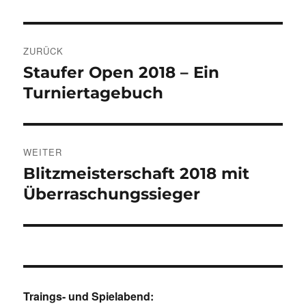
Beitragsnavigation
ZURÜCK
Staufer Open 2018 – Ein
Vorheriger
Beitrag:
Turniertagebuch
WEITER
Blitzmeisterschaft 2018 mit
Nächster
Beitrag:
Überraschungssieger
Traings- und Spielabend: