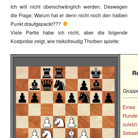
Ich will nicht überschwänglich werden. Deswegen
die Frage: Warum hat er denn nicht noch den halben
Punkt draufgepackt???
Viele Partie habe ich nicht, aber die folgende
Kostprobe zeigt, wie risikofreudig Thorben spielte:
R
Grupp
Eines
Runde
zulet
Sebas