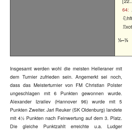
22..
64:
hf

xc

½–½
Insgesamt werden wohl die meisten Helleraner mit
dem Turnier zufrieden sein. Angemerkt sei noch,
dass das Meisterturnier von FM Christian Polster
ungeschlagen mit 6 Punkten gewonnen wurde.
Alexander Izrailev (Hannover 96) wurde mit 5
Punkten Zweiter. Jari Reuker (SK Oldenburg) landete
mit 4½ Punkten nach Feinwertung auf dem 3. Platz.
Die gleiche Punktzahlt erreichte u.a. Ludger