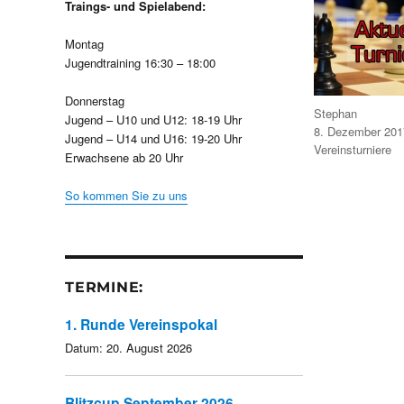
Traings- und Spielabend:
Montag
Jugendtraining 16:30 – 18:00
Donnerstag
Autor
Stephan
Jugend – U10 und U12: 18-19 Uhr
Veröffentlicht
8. Dezember 201
Jugend – U14 und U16: 19-20 Uhr
am
Kategorien
Vereinsturniere
Erwachsene ab 20 Uhr
So kommen Sie zu uns
TERMINE:
1. Runde Vereinspokal
Datum:
20. August 2026
Blitzcup September 2026