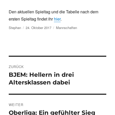
Den aktuellen Spieltag und die Tabelle nach dem
ersten Spieltag findet ihr
hier
.
Autor
Veröffentlicht
Kategorien
Stephan
24. Oktober 2017
Mannschaften
am
Beitragsnavigation
ZURÜCK
BJEM: Hellern in drei
Vorheriger
Beitrag:
Altersklassen dabei
WEITER
Oberliga: Ein gefühlter Sieg
Nächster