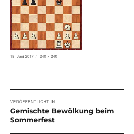
Veröffentlicht
Volle
18. Juni 2017
240 × 240
am
Größe
Beitragsnavigation
VERÖFFENTLICHT IN
Gemischte Bewölkung beim
Sommerfest