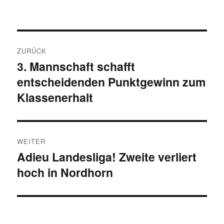
Beitragsnavigation
ZURÜCK
3. Mannschaft schafft
Vorheriger
entscheidenden Punktgewinn zum
Beitrag:
Klassenerhalt
WEITER
Adieu Landesliga! Zweite verliert
Nächster
hoch in Nordhorn
Beitrag: