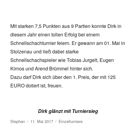
Mit starken 7,5 Punkten aus 9 Partien konnte Dirk in
diesem Jahr einen tollen Erfolg bei einem
Schnellschachturnier feiern. Er gewann am 01. Mai in
Stolzenau und ließ dabei starke
Schnellschachspieler wie Tobias Jurgelt, Eugen
Kirnos und Arend Brümmel hinter sich.
Dazu darf Dirk sich über den 1. Preis, der mit 125
EURO dotiert ist, freuen.
Dirk glänzt mit Turniersieg
Autor
Veröffentlicht
Kategorien
Stephan
11. Mai 2017
Einzelturniere
am