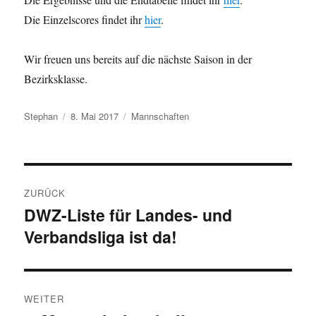
Die Einzelscores findet ihr
hier
.
Wir freuen uns bereits auf die nächste Saison in der
Bezirksklasse.
Autor
Veröffentlicht
Kategorien
Stephan
8. Mai 2017
Mannschaften
am
Beitragsnavigation
ZURÜCK
DWZ-Liste für Landes- und
Vorheriger
Verbandsliga ist da!
Beitrag:
WEITER