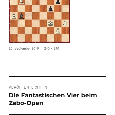
Veröffentlicht
Volle
26. September 2016
240 × 240
am
Größe
Beitragsnavigation
VERÖFFENTLICHT IN
Die Fantastischen Vier beim
Zabo-Open