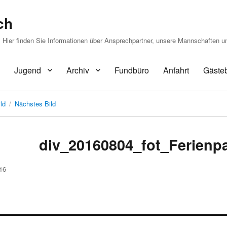
ch
Hier finden Sie Informationen über Ansprechpartner, unsere Mannschaften u
Jugend
Archiv
Fundbüro
Anfahrt
Gäste
ld
Nächstes Bild
div_20160804_fot_Ferienp
16
gsnavigation