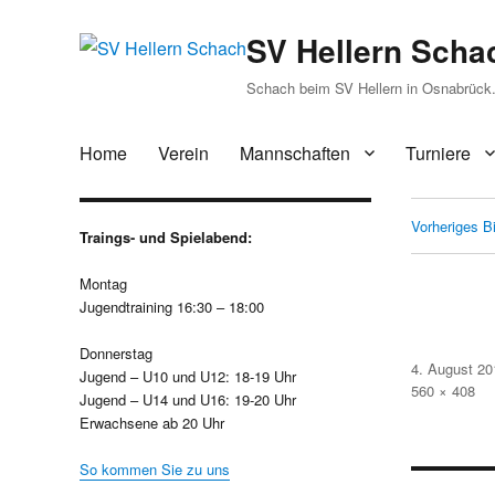
SV Hellern Scha
Schach beim SV Hellern in Osnabrück. 
Home
Verein
Mannschaften
Turniere
Vorheriges Bi
Traings- und Spielabend:
Montag
Jugendtraining 16:30 – 18:00
Donnerstag
Veröffentlicht
4. August 20
Jugend – U10 und U12: 18-19 Uhr
am
Volle
560 × 408
Jugend – U14 und U16: 19-20 Uhr
Größe
Erwachsene ab 20 Uhr
So kommen Sie zu uns
Beitra