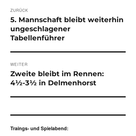
Beitragsnavigation
ZURÜCK
5. Mannschaft bleibt weiterhin
Vorheriger
Beitrag:
ungeschlagener
Tabellenführer
WEITER
Zweite bleibt im Rennen:
Nächster
Beitrag:
4½-3½ in Delmenhorst
Traings- und Spielabend: