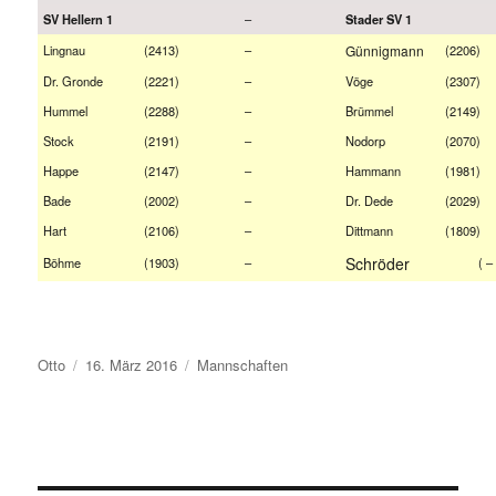
–
SV Hellern 1
Stader SV 1
Lingnau
(2413)
–
Günnigmann
(2206)
Dr. Gronde
(2221)
–
Vöge
(2307)
Hummel
(2288)
–
Brümmel
(2149)
Stock
(2191)
–
Nodorp
(2070)
Happe
(2147)
–
Hammann
(1981)
Bade
(2002)
–
Dr. Dede
(2029)
Hart
(2106)
–
Dittmann
(1809)
Schröder
Böhme
(1903)
–
( –
Autor
Veröffentlicht
Kategorien
Otto
16. März 2016
Mannschaften
am