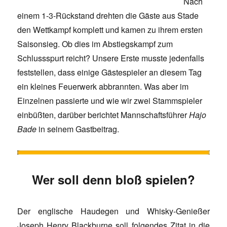
Nach
einem 1-3-Rückstand drehten die Gäste aus Stade
den Wettkampf komplett und kamen zu ihrem ersten
Saisonsieg. Ob dies im Abstiegskampf zum
Schlussspurt reicht? Unsere Erste musste jedenfalls
feststellen, dass einige Gästespieler an diesem Tag
ein kleines Feuerwerk abbrannten. Was aber im
Einzelnen passierte und wie wir zwei Stammspieler
einbüßten, darüber berichtet Mannschaftsführer
Hajo
Bade
in seinem Gastbeitrag.
Wer soll denn bloß spielen?
Der englische Haudegen und Whisky-Genießer
Joseph Henry Blackburne soll folgendes Zitat in die