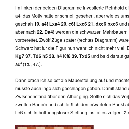
Im linken der beiden Diagramme investierte Reinhold e
a4. das Motiv hatte er schnell gesehen, aber wie es umse
geschah
19. a4! Lxa4 20. c6! Lxc6 21. dxc6 bxc6
und n
aber nach
22. Da4!
werden die schwarzen Mehrbauern er
vorbereitet. Zwölf Züge später (rechtes Diagramm) ware
Schwarz hat für die Figur nun wahrlich nicht mehr viel. 
Kg7 37. Td6 h5 38. h4 Kf8 39. Txd5
und bald darauf ga
auf (1:0, 47.).
Dann brach ich selbst die Mauerstellung auf und machte 
musste auch Ingo sich geschlagen geben. Damit stand es
Zwischenstand über den Äther ging. Sollte sich das Vo
zweiten Bauern und schließlich den erwarteten Punkt 
ließ sich in hoffnungsloser Stellung fast alles zeigen. 2-