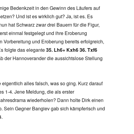
inige Bedenkzeit in den Gewinn des Läufers auf
tzen? Und ist es wirklich gut? Ja, ist es. Es
un hat Schwarz zwar drei Bauern für die Figur,
st einmal festgelegt und ihre Eroberung
n Vorbereitung und Eroberung bereits erfolgreich,
Es folgte das elegante
35. Lh6+ Kxh6 36. Txf6
b der Hannoverander die aussichtslose Stellung
eigentlich alles falsch, was so ging. Kurz darauf
 1-4. Jene Meldung, die als erster
rjahresdrama wiederholen? Dann holte Dirk einen
ab. Sein Gegner Bangiev gab sich kämpferisch und
4.