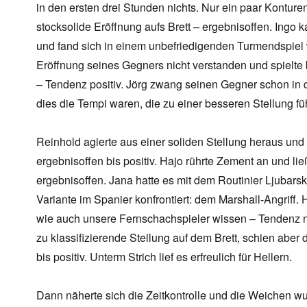
in den ersten drei Stunden nichts. Nur ein paar Konture
stocksolide Eröffnung aufs Brett – ergebnisoffen. Ingo
und fand sich in einem unbefriedigenden Turmendspiel w
Eröffnung seines Gegners nicht verstanden und spielte
– Tendenz positiv. Jörg zwang seinen Gegner schon in 
dies die Tempi waren, die zu einer besseren Stellung fü
Reinhold agierte aus einer soliden Stellung heraus und 
ergebnisoffen bis positiv. Hajo rührte Zement an und li
ergebnisoffen. Jana hatte es mit dem Routinier Ljubar
Variante im Spanier konfrontiert: dem Marshall-Angriff. 
wie auch unsere Fernschachspieler wissen – Tendenz n
zu klassifizierende Stellung auf dem Brett, schien aber
bis positiv. Unterm Strich lief es erfreulich für Hellern.
Dann näherte sich die Zeitkontrolle und die Weichen wu