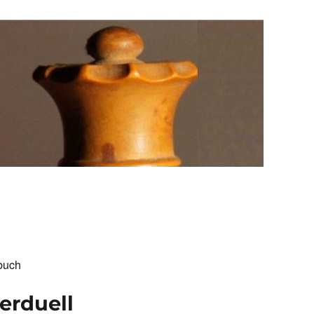
buch
erduell