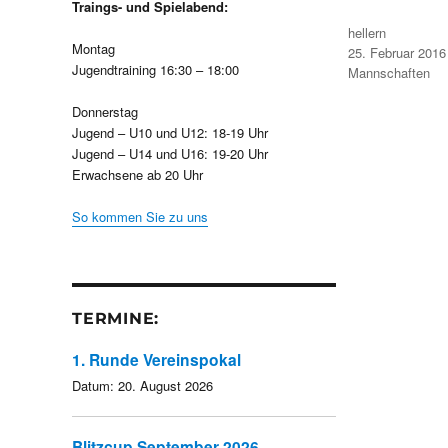
Traings- und Spielabend:
Autor
hellern
Montag
Veröffentlicht
25. Februar 2016
am
Jugendtraining 16:30 – 18:00
Kategorien
Mannschaften
Donnerstag
Jugend – U10 und U12: 18-19 Uhr
Jugend – U14 und U16: 19-20 Uhr
Erwachsene ab 20 Uhr
So kommen Sie zu uns
TERMINE:
1. Runde Vereinspokal
Datum:
20. August 2026
Blitzcup September 2026