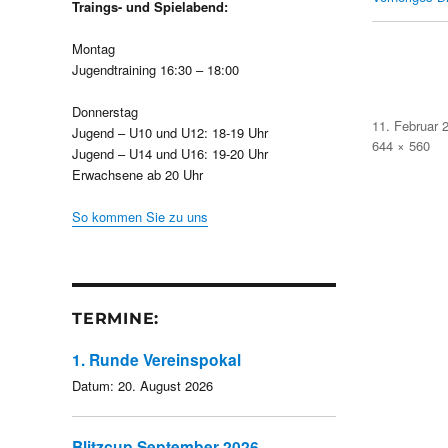
Traings- und Spielabend:
Montag
Jugendtraining 16:30 – 18:00
Donnerstag
Veröffentlicht
11. Februar 
Jugend – U10 und U12: 18-19 Uhr
am
Volle
644 × 560
Jugend – U14 und U16: 19-20 Uhr
Größe
Erwachsene ab 20 Uhr
So kommen Sie zu uns
TERMINE:
1. Runde Vereinspokal
Datum:
20. August 2026
Blitzcup September 2026