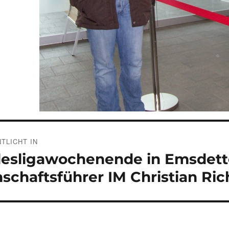
gsnavigation
TLICHT IN
esligawochenende in Emsdetten
chaftsführer IM Christian Ric