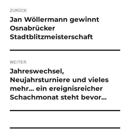
Beitragsnavigation
ZURÜCK
Jan Wöllermann gewinnt
Vorheriger
Beitrag:
Osnabrücker
Stadtblitzmeisterschaft
WEITER
Jahreswechsel,
Nächster
Beitrag:
Neujahrsturniere und vieles
mehr… ein ereignisreicher
Schachmonat steht bevor…