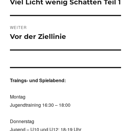
Viel Licht wenig Schatten Teil 1
Vorheriger
Beitrag:
WEITER
Vor der Ziellinie
Nächster
Beitrag:
Traings- und Spielabend:
Montag
Jugendtraining 16:30 – 18:00
Donnerstag
Jugend – U10 und U12: 18-19 Uhr