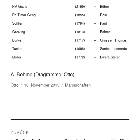
FM Gazic
(2199)
–
Böhm
Dr. Timar Geng
(1855)
–
Rein
Schlierf
(1794)
–
Paul
Greiving
(1813)
–
Böhme
Burke
(1717)
–
Grosser, Thomas
Tunka
(1698)
–
Santos, Leonardo
Möller
(1772)
–
Ewert, Stefan
A. Böhme (Diagramme: Otto)
Autor
Veröffentlicht
Kategorien
Otto
18. November 2015
Mannschaften
am
Beitragsnavigation
ZURÜCK