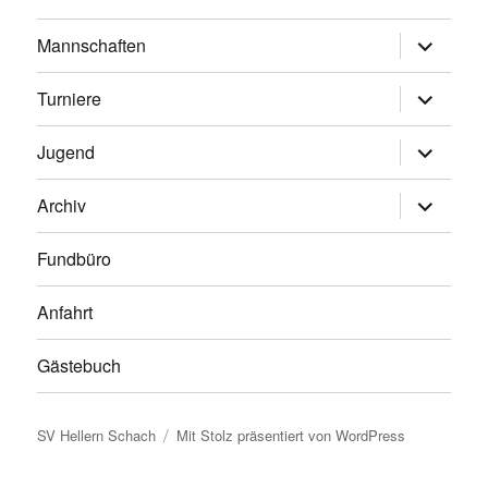
Untermen
Mannschaften
anzeigen
Untermen
Turniere
anzeigen
Untermen
Jugend
anzeigen
Untermen
Archiv
anzeigen
Fundbüro
Anfahrt
Gästebuch
SV Hellern Schach
Mit Stolz präsentiert von WordPress