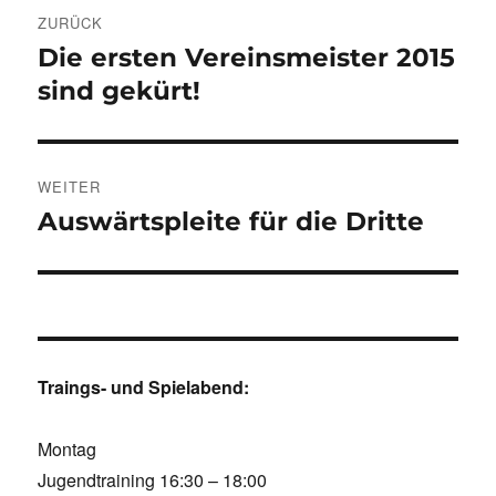
Beitragsnavigation
ZURÜCK
Die ersten Vereinsmeister 2015
Vorheriger
Beitrag:
sind gekürt!
WEITER
Auswärtspleite für die Dritte
Nächster
Beitrag:
Traings- und Spielabend:
Montag
Jugendtraining 16:30 – 18:00