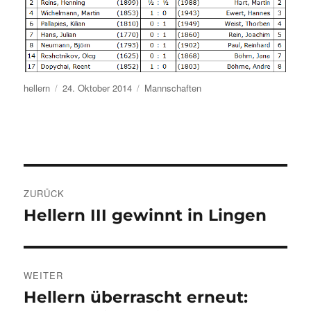
Autor
Veröffentlicht
Kategorien
hellern
24. Oktober 2014
Mannschaften
am
Beitragsnavigation
ZURÜCK
Hellern III gewinnt in Lingen
Vorheriger
Beitrag:
WEITER
Hellern überrascht erneut:
Nächster