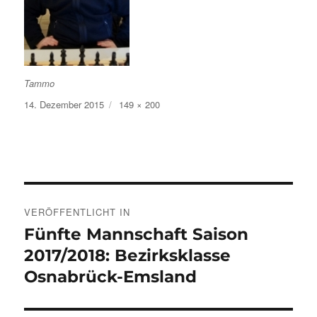
Tammo
Veröffentlicht
Volle
14. Dezember 2015
149 × 200
am
Größe
Beitragsnavigation
VERÖFFENTLICHT IN
Fünfte Mannschaft Saison
2017/2018: Bezirksklasse
Osnabrück-Emsland