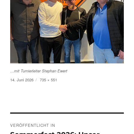
…mit Turnierleiter Stephan Ewert
Veröffentlicht
Volle
14. Juni 2026
735 × 551
am
Größe
Beitragsnavigation
VERÖFFENTLICHT IN