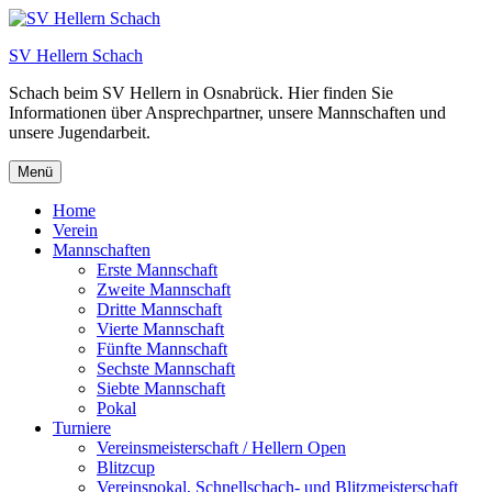
Zum
Inhalt
SV Hellern Schach
springen
Schach beim SV Hellern in Osnabrück. Hier finden Sie
Informationen über Ansprechpartner, unsere Mannschaften und
unsere Jugendarbeit.
Menü
Home
Verein
Mannschaften
Erste Mannschaft
Zweite Mannschaft
Dritte Mannschaft
Vierte Mannschaft
Fünfte Mannschaft
Sechste Mannschaft
Siebte Mannschaft
Pokal
Turniere
Vereinsmeisterschaft / Hellern Open
Blitzcup
Vereinspokal, Schnellschach- und Blitzmeisterschaft