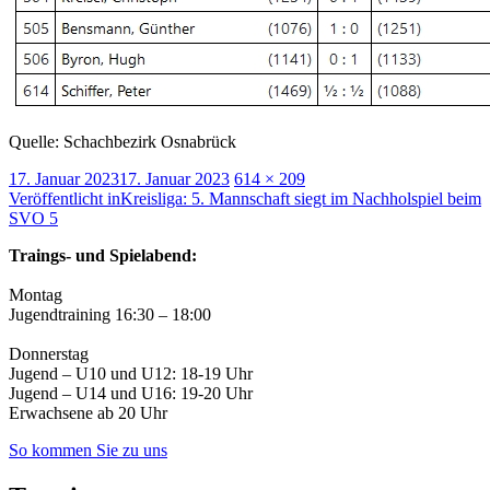
Quelle: Schachbezirk Osnabrück
Veröffentlicht
Volle
17. Januar 2023
17. Januar 2023
614 × 209
am
Beitragsnavigation
Größe
Veröffentlicht in
Kreisliga: 5. Mannschaft siegt im Nachholspiel beim
SVO 5
Traings- und Spielabend:
Montag
Jugendtraining 16:30 – 18:00
Donnerstag
Jugend – U10 und U12: 18-19 Uhr
Jugend – U14 und U16: 19-20 Uhr
Erwachsene ab 20 Uhr
So kommen Sie zu uns