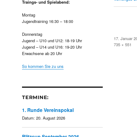
Traings- und Spielabend:
Montag
Jugendtraining 16:30 – 18:00
Donnerstag
Veröffentlicht
17. Januar 2
Jugend – U10 und U12: 18-19 Uhr
am
Volle
735 × 551
Jugend – U14 und U16: 19-20 Uhr
Größe
Erwachsene ab 20 Uhr
So kommen Sie zu uns
TERMINE:
1. Runde Vereinspokal
Datum:
20. August 2026
Blitzcup September 2026