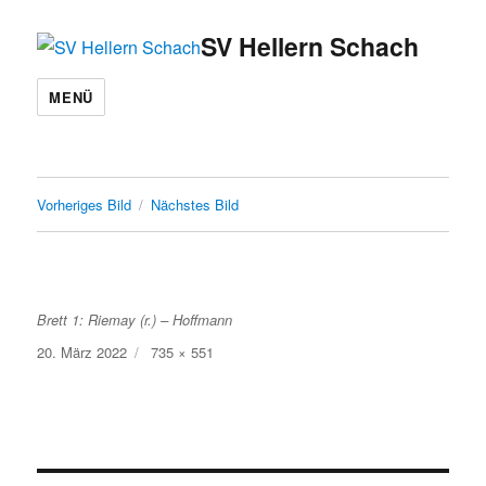
SV Hellern Schach
MENÜ
Vorheriges Bild
Nächstes Bild
Brett 1: Riemay (r.) – Hoffmann
Veröffentlicht
Volle
20. März 2022
735 × 551
am
Größe