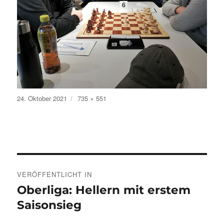
Veröffentlicht
Volle
24. Oktober 2021
735 × 551
am
Größe
Beitragsnavigation
VERÖFFENTLICHT IN
Oberliga: Hellern mit erstem
Saisonsieg