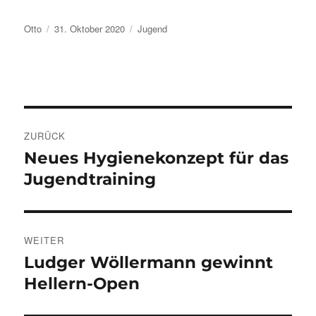
Autor
Veröffentlicht
Kategorien
Otto
31. Oktober 2020
Jugend
am
Beitragsnavigation
ZURÜCK
Neues Hygienekonzept für das
Vorheriger
Beitrag:
Jugendtraining
WEITER
Ludger Wöllermann gewinnt
Nächster
Beitrag:
Hellern-Open