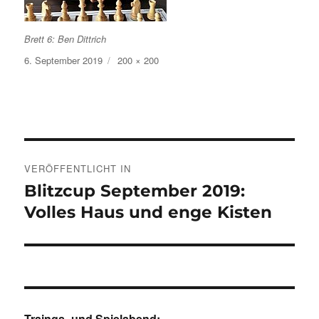
Brett 6: Ben Dittrich
Veröffentlicht
Volle
6. September 2019
200 × 200
am
Größe
Beitragsnavigation
VERÖFFENTLICHT IN
Blitzcup September 2019:
Volles Haus und enge Kisten
Traings- und Spielabend: