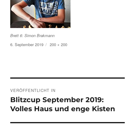
Brett 6: Simon Brakmann
Veröffentlicht
Volle
6. September 2019
200 × 200
am
Größe
Beitragsnavigation
VERÖFFENTLICHT IN
Blitzcup September 2019:
Volles Haus und enge Kisten