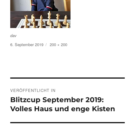
dav
Veröffentlicht
Volle
6. September 2019
200 × 200
am
Größe
Beitragsnavigation
VERÖFFENTLICHT IN
Blitzcup September 2019:
Volles Haus und enge Kisten