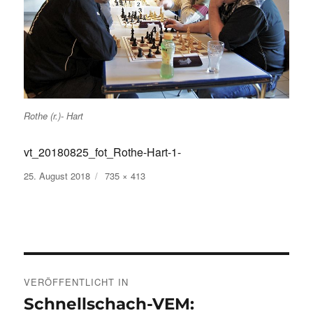
Rothe (r.)- Hart
vt_20180825_fot_Rothe-Hart-1-
Veröffentlicht
Volle
25. August 2018
735 × 413
am
Größe
Beitragsnavigation
VERÖFFENTLICHT IN
Schnellschach-VEM: