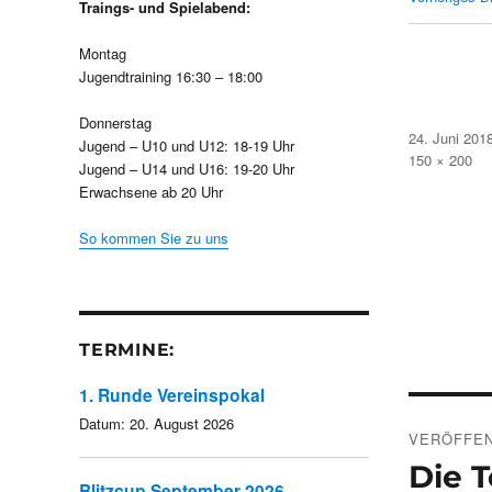
Traings- und Spielabend:
Montag
Jugendtraining 16:30 – 18:00
Donnerstag
Veröffentlicht
24. Juni 201
Jugend – U10 und U12: 18-19 Uhr
am
Volle
150 × 200
Jugend – U14 und U16: 19-20 Uhr
Größe
Erwachsene ab 20 Uhr
So kommen Sie zu uns
TERMINE:
1. Runde Vereinspokal
Beitra
Datum:
20. August 2026
VERÖFFEN
Die T
Blitzcup September 2026