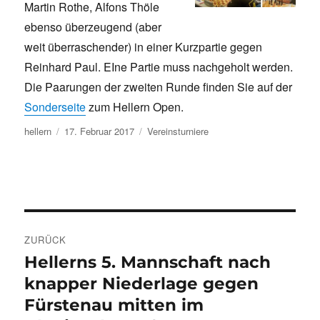
Martin Rothe, Alfons Thöle
ebenso überzeugend (aber
weit überraschender) in einer Kurzpartie gegen
Reinhard Paul. EIne Partie muss nachgeholt werden.
Die Paarungen der zweiten Runde finden Sie auf der
Sonderseite
zum Hellern Open.
Autor
Veröffentlicht
Kategorien
hellern
17. Februar 2017
Vereinsturniere
am
Beitragsnavigation
ZURÜCK
Hellerns 5. Mannschaft nach
Vorheriger
Beitrag:
knapper Niederlage gegen
Fürstenau mitten im