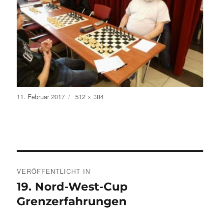
Veröffentlicht
Volle
11. Februar 2017
512 × 384
am
Größe
Beitragsnavigation
VERÖFFENTLICHT IN
19. Nord-West-Cup
Grenzerfahrungen