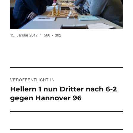
Veröffentlicht
Volle
15. Januar 2017
560 × 302
am
Größe
Beitragsnavigation
VERÖFFENTLICHT IN
Hellern 1 nun Dritter nach 6-2
gegen Hannover 96