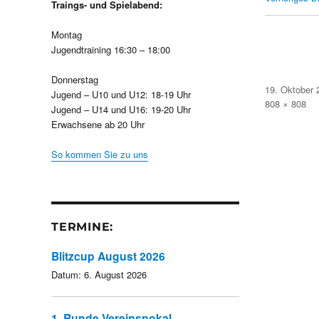
Traings- und Spielabend:
Montag
Jugendtraining 16:30 – 18:00
Donnerstag
Veröffentlicht
19. Oktober 
Jugend – U10 und U12: 18-19 Uhr
am
Volle
808 × 808
Jugend – U14 und U16: 19-20 Uhr
Größe
Erwachsene ab 20 Uhr
So kommen Sie zu uns
TERMINE:
Blitzcup August 2026
Datum:
6. August 2026
1. Runde Vereinspokal