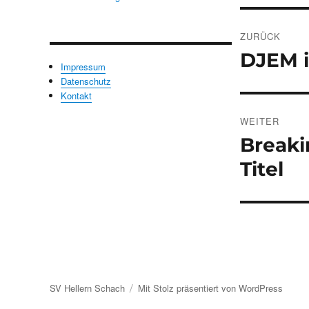
Beitrags
ZURÜCK
DJEM i
Vorheriger
Impressum
Beitrag:
Datenschutz
Kontakt
WEITER
Breaki
Nächster
Beitrag:
Titel
SV Hellern Schach
Mit Stolz präsentiert von WordPress