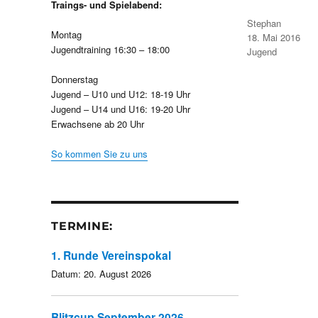
Traings- und Spielabend:
Autor
Stephan
Montag
Veröffentlicht
18. Mai 2016
am
Jugendtraining 16:30 – 18:00
Kategorien
Jugend
Donnerstag
Jugend – U10 und U12: 18-19 Uhr
Jugend – U14 und U16: 19-20 Uhr
Erwachsene ab 20 Uhr
So kommen Sie zu uns
TERMINE:
1. Runde Vereinspokal
Datum:
20. August 2026
Blitzcup September 2026