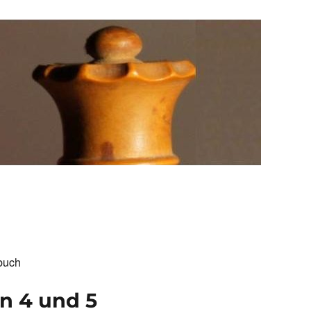
buch
n 4 und 5