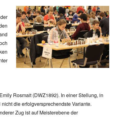
 der
den
and
noch
ken
nter
Emily Rosmait (DWZ1892). In einer Stellung, in
 nicht die erfolgversprechendste Variante.
nderer Zug ist auf Meisterebene der