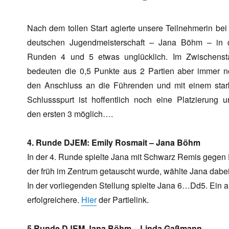
Nach dem tollen Start agierte unsere Teilnehmerin bei
deutschen Jugendmeisterschaft – Jana Böhm – in 
Runden 4 und 5 etwas unglücklich. Im Zwischenst
bedeuten die 0,5 Punkte aus 2 Partien aber immer 
den Anschluss an die Führenden und mit einem star
Schlussspurt ist hoffentlich noch eine Platzierung u
den ersten 3 möglich….
4. Runde DJEM: Emily Rosmait – Jana Böhm
In der 4. Runde spielte Jana mit Schwarz Remis gegen 
der früh im Zentrum getauscht wurde, wählte Jana dabei
In der vorliegenden Stellung spielte Jana 6…Dd5. Ein a
erfolgreichere.
Hier
der Partielink.
5.Runde DJEM Jana Böhm – Linda Gaßmann