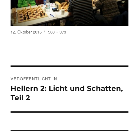
Veröffentlicht
Volle
12. Oktober 2015
560 × 373
am
Größe
Beitragsnavigation
VERÖFFENTLICHT IN
Hellern 2: Licht und Schatten,
Teil 2