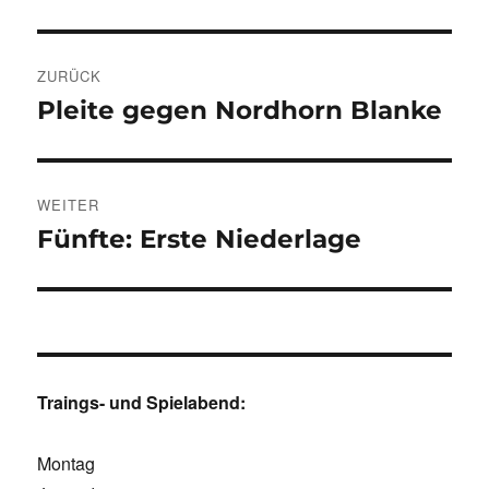
Beitragsnavigation
ZURÜCK
Pleite gegen Nordhorn Blanke
Vorheriger
Beitrag:
WEITER
Fünfte: Erste Niederlage
Nächster
Beitrag:
Traings- und Spielabend:
Montag