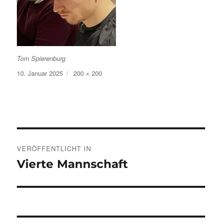
Tom Spierenburg
Veröffentlicht
Volle
10. Januar 2025
200 × 200
am
Größe
Beitragsnavigation
VERÖFFENTLICHT IN
Vierte Mannschaft