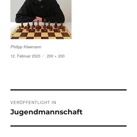
Philipp Kleemann
Veröffentlicht
Volle
12. Februar 2023
200 × 200
am
Größe
Beitragsnavigation
VERÖFFENTLICHT IN
Jugendmannschaft