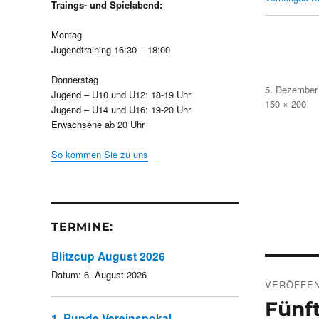
Traings- und Spielabend:
Montag
Jugendtraining 16:30 – 18:00
Donnerstag
Veröffentlicht
5. Dezember
Jugend – U10 und U12: 18-19 Uhr
am
Volle
150 × 200
Jugend – U14 und U16: 19-20 Uhr
Größe
Erwachsene ab 20 Uhr
So kommen Sie zu uns
TERMINE:
Blitzcup August 2026
Beitra
Datum:
6. August 2026
VERÖFFEN
Fünft
1. Runde Vereinspokal