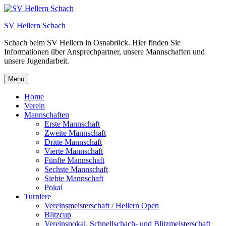
Zum
Inhalt
SV Hellern Schach
springen
Schach beim SV Hellern in Osnabrück. Hier finden Sie
Informationen über Ansprechpartner, unsere Mannschaften und
unsere Jugendarbeit.
Menü
Home
Verein
Mannschaften
Erste Mannschaft
Zweite Mannschaft
Dritte Mannschaft
Vierte Mannschaft
Fünfte Mannschaft
Sechste Mannschaft
Siebte Mannschaft
Pokal
Turniere
Vereinsmeisterschaft / Hellern Open
Blitzcup
Vereinspokal, Schnellschach- und Blitzmeisterschaft