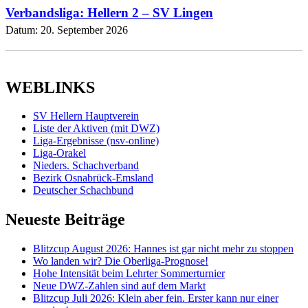
Verbandsliga: Hellern 2 – SV Lingen
Datum:
20. September 2026
WEBLINKS
SV Hellern Hauptverein
Liste der Aktiven (mit DWZ)
Liga-Ergebnisse (nsv-online)
Liga-Orakel
Nieders. Schachverband
Bezirk Osnabrück-Emsland
Deutscher Schachbund
Neueste Beiträge
Blitzcup August 2026: Hannes ist gar nicht mehr zu stoppen
Wo landen wir? Die Oberliga-Prognose!
Hohe Intensität beim Lehrter Sommerturnier
Neue DWZ-Zahlen sind auf dem Markt
Blitzcup Juli 2026: Klein aber fein. Erster kann nur einer