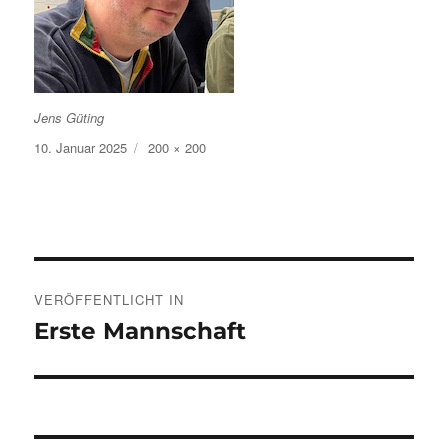
Jens Güting
Veröffentlicht
Volle
10. Januar 2025
200 × 200
am
Größe
Beitragsnavigation
VERÖFFENTLICHT IN
Erste Mannschaft