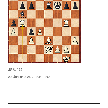
25.Tb1-b5
Veröffentlicht
Volle
22. Januar 2026
300 × 300
am
Größe